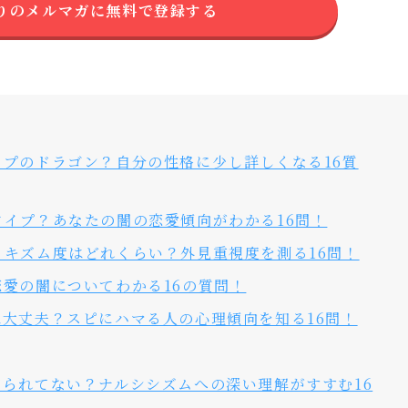
りのメルマガに無料で登録する
プのドラゴン？自分の性格に少し詳しくなる16質
イプ？あなたの闇の恋愛傾向がわかる16問！
キズム度はどれくらい？外見重視度を測る16問！
愛の闇についてわかる16の質問！
大丈夫？スピにハマる人の心理傾向を知る16問！
られてない？ナルシシズムへの深い理解がすすむ16