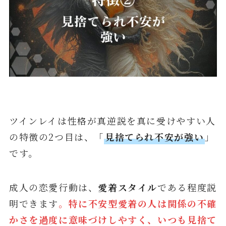
ツインレイは性格が真逆説を真に受けやすい人
の特徴の2つ目は、「
見捨てられ不安が強い
」
です。
成人の恋愛行動は、
愛着スタイル
である程度説
明できます
。特に不安型愛着の人は関係の不確
かさを過度に意味づけしやすく、いつも見捨て