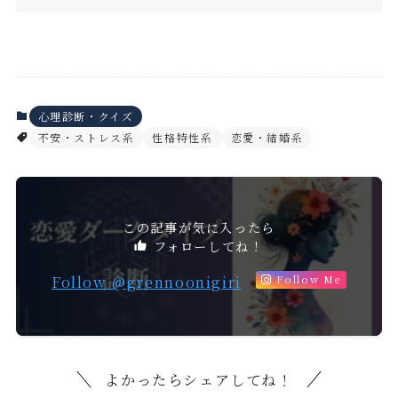
心理診断・クイズ
不安・ストレス系
性格特性系
恋愛・結婚系
この記事が気に入ったら
フォローしてね！
Follow @grennoonigiri
Follow Me
よかったらシェアしてね！