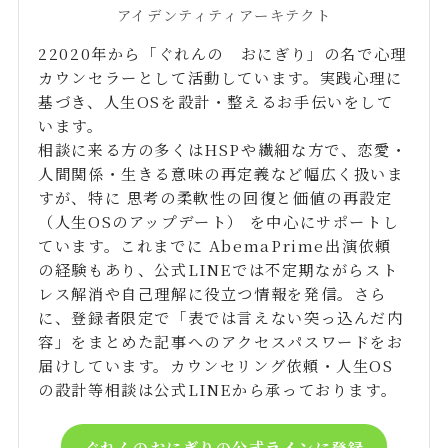
アイデンティティアーキテクト
22020年から「ぐれんの おにぎり」の名で心理
カウンセラーとして活動しています。実践心理に
基づき、人生OSを設計・整えるお手伝いをして
います。
相談に来る方の多くはHSPや繊細な方で、恋愛・
人間関係・生きる意味の再定義など幅広く扱いま
すが、特に 思考の柔軟性の回復と価値の再設定
（人生OSのアップデート） を中心にサポートし
ています。これまでに AbemaPrime出演依頼
の経験もあり、公式LINEでは不定期ながらスト
レス解消や自己理解に役立つ情報を発信。さら
に、登録者限定で「表では言えない突っ込んだ内
容」をまとめた記事へのアクセスパスワードをお
届けしています。カウンセリング依頼・人生OS
の設計等相談は公式LINEから承っております。
ぐれんのおにぎりの公式ラインに登録