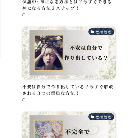
保護中: 神になる方法とは？今すぐできる
神になる方法３ステップ！
感情管理
深
不安は自分で作り出している？今すぐ解放
の
される３つの簡単な方法！
い
感情管理