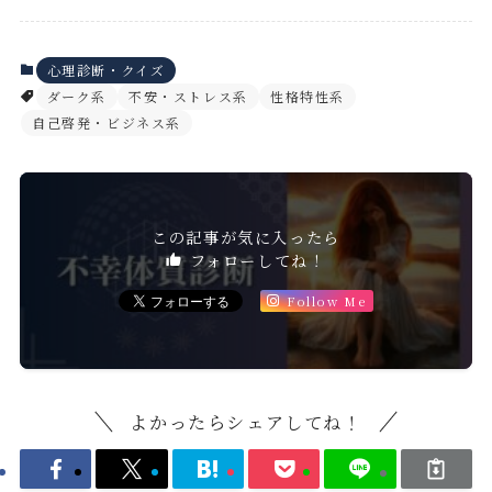
心理診断・クイズ
ダーク系
不安・ストレス系
性格特性系
自己啓発・ビジネス系
この記事が気に入ったら
フォローしてね！
Follow Me
よかったらシェアしてね！