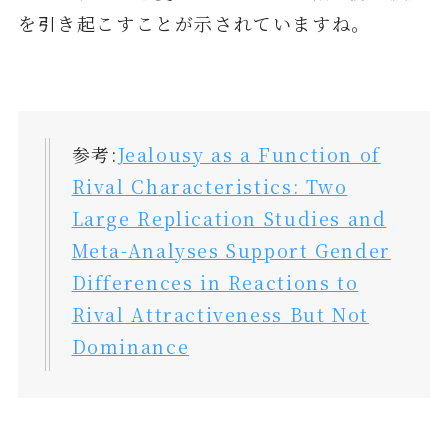
を引き起こすことが示されていますね。
参考:
Jealousy as a Function of
Rival Characteristics: Two
Large Replication Studies and
Meta-Analyses Support Gender
Differences in Reactions to
Rival Attractiveness But Not
Dominance