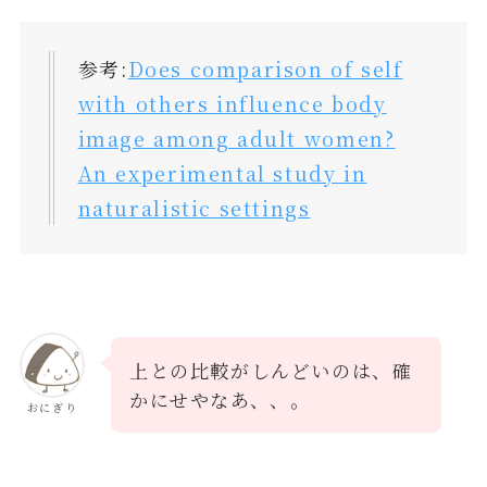
参考:
Does comparison of self
with others influence body
image among adult women?
An experimental study in
naturalistic settings
上との比較がしんどいのは、確
かにせやなあ、、。
おにぎり