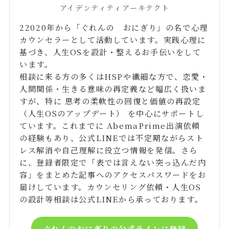
アイデンティティアーキテクト
22020年から「ぐれんの おにぎり」の名で心理
カウンセラーとして活動しています。実践心理に
基づき、人生OSを設計・整えるお手伝いをして
います。
相談に来る方の多くはHSPや繊細な方で、恋愛・
人間関係・生きる意味の再定義など幅広く扱いま
すが、特に 思考の柔軟性の回復と価値の再設定
（人生OSのアップデート） を中心にサポートし
ています。これまでに AbemaPrime出演依頼
の経験もあり、公式LINEでは不定期ながらスト
レス解消や自己理解に役立つ情報を発信。さら
に、登録者限定で「表では言えない突っ込んだ内
容」をまとめた記事へのアクセスパスワードをお
届けしています。カウンセリング依頼・人生OS
の設計等相談は公式LINEから承っております。
ぐれんのおにぎりの公式ラインに登録