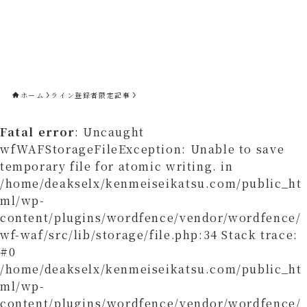
ホーム
ライン登録者限定記事
Fatal error
: Uncaught
wfWAFStorageFileException: Unable to save
temporary file for atomic writing. in
/home/deakselx/kenmeiseikatsu.com/public_ht
ml/wp-
content/plugins/wordfence/vendor/wordfence/
wf-waf/src/lib/storage/file.php:34 Stack trace:
#0
/home/deakselx/kenmeiseikatsu.com/public_ht
ml/wp-
content/plugins/wordfence/vendor/wordfence/