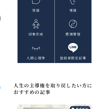
発信
受信
印象形成
感情管理
感
と
人間心理等
登録者限定記事
い
人生の主導権を取り戻したい方に
り
おすすめの記事
感情管理