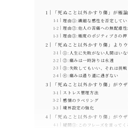
「死ぬこと以外かすり傷」が極論
理由①:繊細な感性を否定して
理由②:他人の苦痛への無配慮
理由③:極度のポジティブさの
「死ぬこと以外かすり傷」よりウ
①:人生に失敗がない人間はいな
②:痛みは一時誇りは永遠
③:失敗してもいい、それは挑戦
④:痛みは通り道に過ぎない
「死ぬこと以外かすり傷」がウ
ストレス管理方法
感情のラベリング
境界設定の強化
「死ぬこと以外かすり傷」がウザ
疑問①:このフレーズを言って