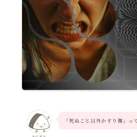
「死ぬこと以外かすり傷」っ
おにぎり