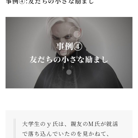
事例④:友だちの小さな励まし
大学生のｙ氏は、親友のM氏が就活
で落ち込んでいたのを見かねて、