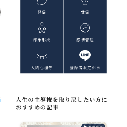
発信
受信
印象形成
感情管理
体
ひ
事
人間心理等
登録者限定記事
言
立
人生の主導権を取り戻したい方に
おすすめの記事
感情管理