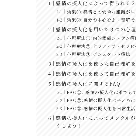
感情の擬人化によって得られる
効果①:感情との安全な距離が
効果②:自分の本心をよく理解
感情の擬人化を用いた３つの心
心理療法①:内的家族システム療
心理療法②:ナラティヴ・セラピ
心理療法③:ゲシュタルト療法
感情の擬人化を使った自己理解を
感情の擬人化を使って自己理解
感情の擬人化に関するFAQ
FAQ①: 感情の擬人化は誰でも
FAQ②:感情の擬人化は子ども
FAQ③:感情の擬人化を日常生
感情の擬人化によってメンタル
くしよう！