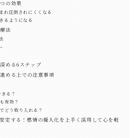
２つの効果
生まれ圧倒されにくくなる
できるようになる
理療法
法
ー
深める6ステップ
を進める上での注意事項
できる？
にも有効？
活でどう取り入れる？
が安定する！感情の擬人化を上手く活用して心を軽